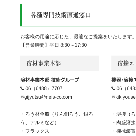
各種専門技術直通窓口
お客様の用途に応じた、最適なご提案をいたします
【営業時間】平日 8:30～17:30
溶材事業本部
溶接エ
溶材事業本部 技術グループ
機器・溶接

06（6488）7707

06（648
✉gijyutsu@neis-co.com
✉kikiyous
・ろう材全般
（りん銅ろう、銀ろ
・溶接（ろ
う、アルミなど）
・肉盛溶接
・フラックス
・機械装置