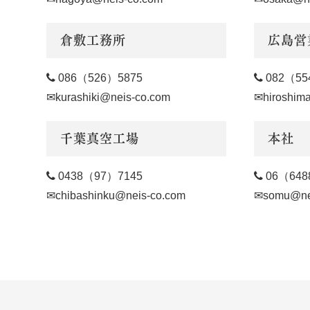
倉敷工務所
広島営

086（526）5875

082（55
✉kurashiki@neis-co.com
✉hiroshim
千葉真空工場
本社

0438（97）7145

06（64
✉chibashinku@neis-co.com
✉somu@ne