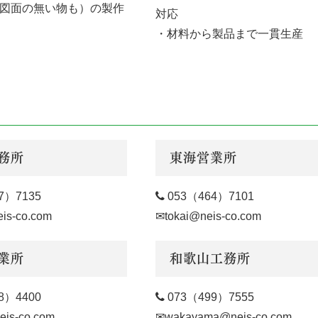
図面の無い物も）の製作
対応
・材料から製品まで一貫生産
務所
東海営業所
7）7135

053（464）7101
is-co.com
✉tokai@neis-co.com
業所
和歌山工務所
8）4400

073（499）7555
is-co.com
✉wakayama@neis-co.com