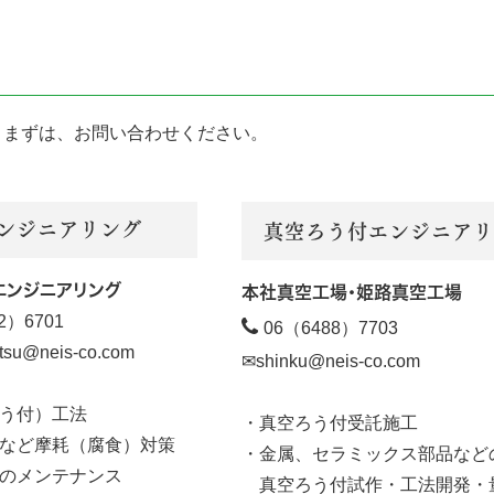
。まずは、お問い合わせください。
ンジニアリング
真空ろう付エンジニアリ
エンジニアリング
本社真空工場・
姫路
真空工場
2）6701

06（6488）7703
etsu@neis-co.com
✉shinku@neis-co.com
う付）工法
・真空ろう付受託施工
など摩耗（腐食）対策
・金属、セラミックス部品など
のメンテナンス
真空ろう付試作・工法開発・