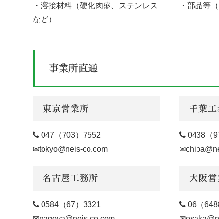
・溶接材料（硬化肉盛、ステンレス
・部品等（
など）
事業所直通
東京営業所
千葉工

047（703）7552

0438（9
✉tokyo@neis-co.com
✉chiba@ne
名古屋工務所
大阪営

0584（67）3321

06（648
✉nagoya@neis-co.com
✉osaka@ne